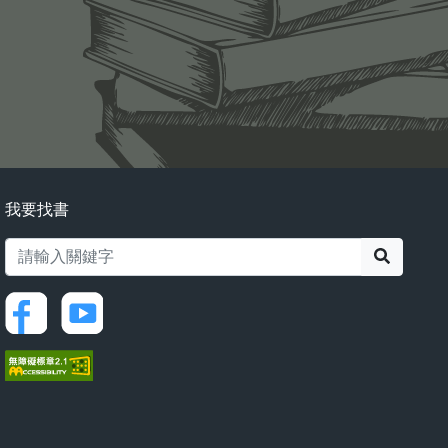
我要找書
搜尋