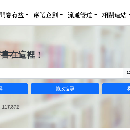
開卷有益
嚴選企劃
流通管道
相關連結
好書在這裡！
尋
施政搜尋
17,872