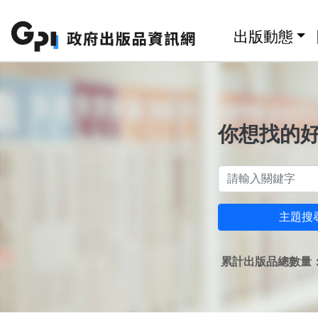
跳至主要內容區塊
:::
出版動態
你想找的
主題搜
累計出版品總數量：1