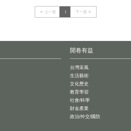
上一頁
1
下一頁
開卷有益
台灣采風
生活藝術
文化歷史
教育學習
社會/科學
財金產業
政治/外交/國防