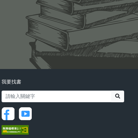
我要找書
搜尋