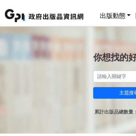
跳至主要內容區塊
:::
出版動態
你想找的
主題搜
累計出版品總數量：1