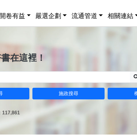
開卷有益
嚴選企劃
流通管道
相關連結
好書在這裡！
尋
施政搜尋
17,861