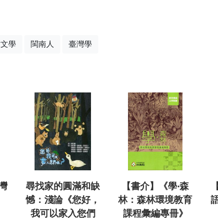
童文學
閩南人
臺灣學
灣
尋找家的圓滿和缺
【書介】《學‧森
憾：淺論《您好，
林：森林環境教育
我可以家入您們
課程彙編專冊》