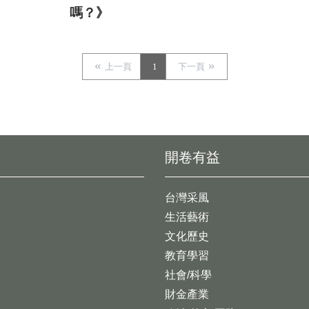
嗎？》
上一頁
1
下一頁
開卷有益
台灣采風
生活藝術
文化歷史
教育學習
社會/科學
財金產業