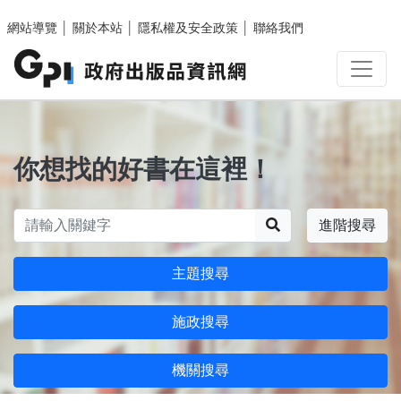
跳至主要內容區塊
網站導覽
│
關於本站
│
隱私權及安全政策
│
聯絡我們
你想找的好書在這裡！
搜尋
進階搜尋
主題搜尋
施政搜尋
機關搜尋