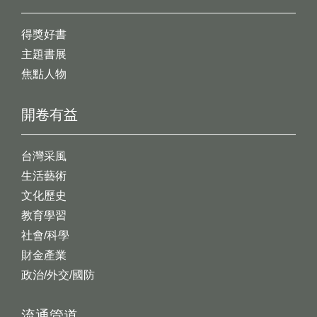
得獎好書
主題書展
焦點人物
開卷有益
台灣采風
生活藝術
文化歷史
教育學習
社會/科學
財金產業
政治/外交/國防
流通管道