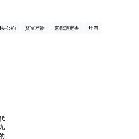
綱要公約
貧富差距
京都議定書
煙囪
代
九
的