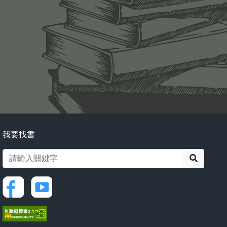
我要找書
搜尋