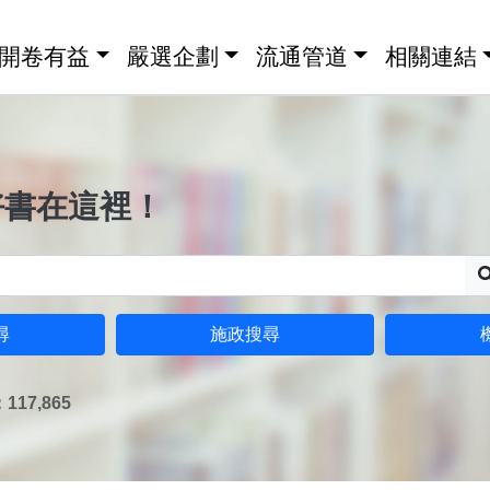
開卷有益
嚴選企劃
流通管道
相關連結
好書在這裡！
尋
施政搜尋
17,865