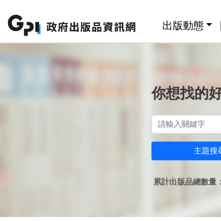
跳至主要內容區塊
:::
出版動態
你想找的
主題搜
累計出版品總數量：1