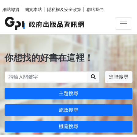
跳至主要內容區塊
網站導覽
│
關於本站
│
隱私權及安全政策
│
聯絡我們
你想找的好書在這裡！
搜尋
進階搜尋
主題搜尋
施政搜尋
機關搜尋