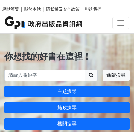
跳至主要內容區塊
網站導覽
│
關於本站
│
隱私權及安全政策
│
聯絡我們
你想找的好書在這裡！
搜尋
進階搜尋
主題搜尋
施政搜尋
機關搜尋