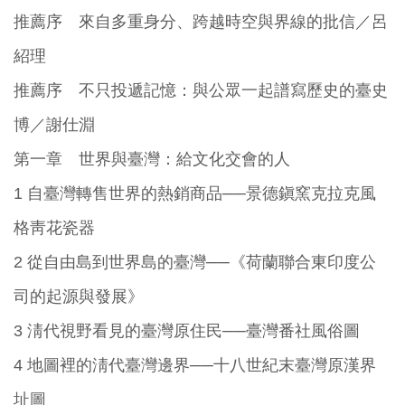
推薦序 來自多重身分、跨越時空與界線的批信／呂
紹理
推薦序 不只投遞記憶：與公眾一起譜寫歷史的臺史
博／謝仕淵
第一章 世界與臺灣：給文化交會的人
1 自臺灣轉售世界的熱銷商品──景德鎭窯克拉克風
格靑花瓷器
2 從自由島到世界島的臺灣──《荷蘭聯合東印度公
司的起源與發展》
3 淸代視野看見的臺灣原住民──臺灣番社風俗圖
4 地圖裡的淸代臺灣邊界──十八世紀末臺灣原漢界
址圖