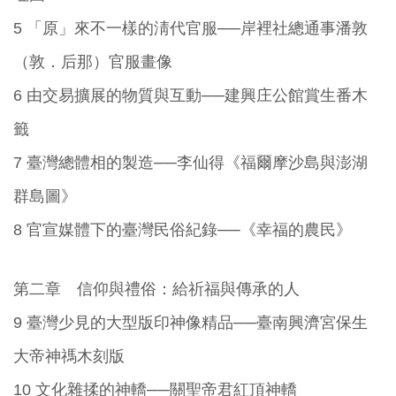
5 「原」來不一樣的淸代官服──岸裡社總通事潘敦
（敦．后那）官服畫像
6 由交易擴展的物質與互動──建興庄公館賞生番木
籤
7 臺灣總體相的製造──李仙得《福爾摩沙島與澎湖
群島圖》
8 官宣媒體下的臺灣民俗紀錄──《幸福的農民》
第二章 信仰與禮俗：給祈福與傳承的人
9 臺灣少見的大型版印神像精品──臺南興濟宮保生
大帝神禡木刻版
10 文化雜揉的神轎──關聖帝君紅頂神轎