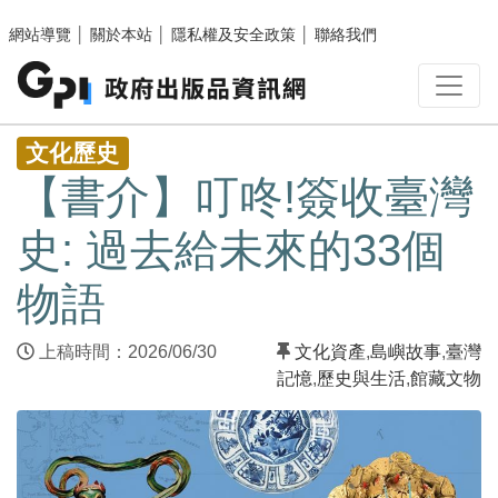
跳至主要內容區塊
網站導覽
│
關於本站
│
隱私權及安全政策
│
聯絡我們
:::
文化歷史
【書介】叮咚!簽收臺灣
史: 過去給未來的33個
物語
上稿時間：2026/06/30
文化資產
,
島嶼故事
,
臺灣
記憶
,
歷史與生活
,
館藏文物