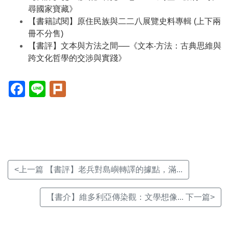
尋國家寶藏》
【書籍試閱】原住民族與二二八展覽史料專輯 (上下兩
冊不分售)
【書評】文本與方法之間──《文本‧方法：古典思維與
跨文化哲學的交涉與實踐》
Facebook(另
Line(另
Plurk(另
開
開
開
新
新
新
視
視
視
窗)
窗)
窗)
<上一篇 【書評】老兵對島嶼轉譯的據點，滿...
【書介】維多利亞傳染觀：文學想像... 下一篇>