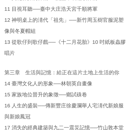
11 目視耳聽──臺中大庄浩天宮千順將軍
12 神明桌上的淸代「祖先」──新竹周玉樹官服泥塑
像與冬夏帽組
13 從歌仔到歌仔戲──《十二月花胎》10 吋紙板蟲膠
唱片
第三章 生活與記憶：給正在這片土地上生活的你
14 臺灣文化人的形象──林朝英自畫像
15 家族地位晉升的象徵──鄉試硃卷
16 人生的盛裝──傳新豐庄徐慶瀾舉人宅淸代新娘服
與新娘鳳冠
17 消失的經典建築與九二一震災記憶──竹山敦本堂