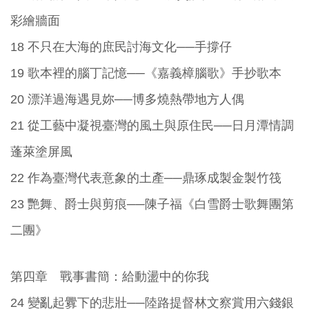
彩繪牆面
18 不只在大海的庶民討海文化──手撐仔
19 歌本裡的腦丁記憶──《嘉義樟腦歌》手抄歌本
20 漂洋過海遇見妳──博多燒熱帶地方人偶
21 從工藝中凝視臺灣的風土與原住民──日月潭情調
蓬萊塗屏風
22 作為臺灣代表意象的土產──鼎琢成製金製竹筏
23 艷舞、爵士與剪痕──陳子福《白雪爵士歌舞團第
二團》
第四章 戰事書簡：給動盪中的你我
24 變亂起釁下的悲壯──陸路提督林文察賞用六錢銀