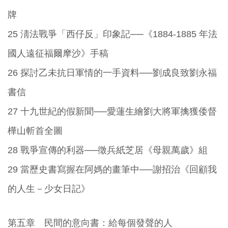
牌
25 淸法戰爭「西仔反」印象記──《1884-1885 年法
國人遠征福爾摩沙》手稿
26 探討乙未抗日軍情的一手資料──劉成良致劉永福
書信
27 十九世紀的假新聞──愛蓮生繪劉大將軍擒獲倭督
樺山斬首全圖
28 戰爭宣傳的利器──徵兵紙芝居《母親萬歲》組
29 當歷史書寫握在阿媽的畫筆中──謝招治《回顧我
的人生－少女日記》
第五章 民間的意向書：給每個發聲的人