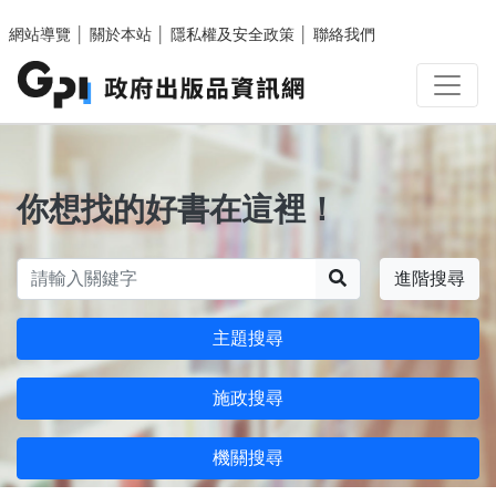
跳至主要內容區塊
網站導覽
│
關於本站
│
隱私權及安全政策
│
聯絡我們
你想找的好書在這裡！
搜尋
進階搜尋
主題搜尋
施政搜尋
機關搜尋