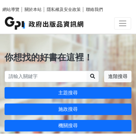
跳至主要內容區塊
網站導覽
│
關於本站
│
隱私權及安全政策
│
聯絡我們
你想找的好書在這裡！
搜尋
進階搜尋
主題搜尋
施政搜尋
機關搜尋