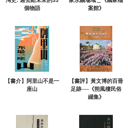
灣史: 過去給未來的33
家永續場域＿《國家檔
個物語
案館》
【書介】阿里山不是一
【書評】黃文博的百冊
座山
足跡──《朔風樓民俗
綴集》