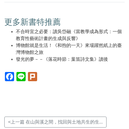
更多新書特推薦
不合時宜之必要：讀吳岱融《當教學成為形式：一個
教育性藝術計畫的生成與反響》
博物館就是生活！《和煦的一天》來場躍然紙上的臺
灣博物館之旅
發光的夢－－《落花時節：葉笛詩文集》讀後
Facebook(另
Line(另
Plurk(另
開
開
開
新
新
新
視
視
視
窗)
窗)
窗)
<上一篇 在山與溪之間，找回與土地共生的生...