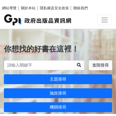
跳至主要內容區塊
網站導覽
│
關於本站
│
隱私權及安全政策
│
聯絡我們
你想找的好書在這裡！
搜尋
進階搜尋
主題搜尋
施政搜尋
機關搜尋