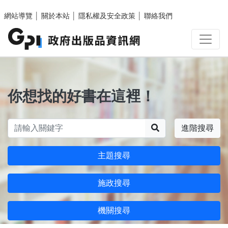
跳至主要內容區塊
網站導覽
│
關於本站
│
隱私權及安全政策
│
聯絡我們
你想找的好書在這裡！
搜尋
進階搜尋
主題搜尋
施政搜尋
機關搜尋