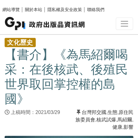
跳至主要內容區塊
網站導覽
│
關於本站
│
隱私權及安全政策
│
聯絡我們
:::
文化歷史
【書介】《為馬紹爾喝
采：在後核武、後殖民
世界取回掌控權的島
國》
上稿時間：2021/03/29
台灣邦交國
,
生態
,
原住民
族委員會
,
核武試爆
,
馬紹爾
,
健康
,
影響