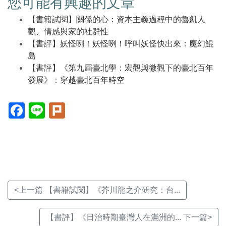
您可能有興趣的文章
【書籍試閱】關係的心：資本主義過程中的魯凱人
觀、情感與家的社群性
【書評】妖怪咧！妖怪咧！呼叫妖怪快出來：魔幻鯤
島
【書評】《第九屆臺北學：宏觀與微觀下的臺北百年
發展》：穿越臺北百年時空
Facebook(另
Line(另
Plurk(另
開
開
開
新
新
新
視
視
視
窗)
窗)
窗)
<上一篇 【書籍試閱】《芥川龍之介研究：台...
【書評】《日治時期臺灣人在滿洲的... 下一篇>