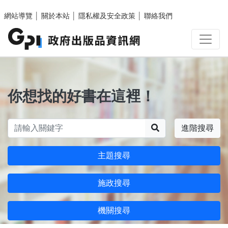
跳至主要內容區塊
網站導覽
│
關於本站
│
隱私權及安全政策
│
聯絡我們
你想找的好書在這裡！
搜尋
進階搜尋
主題搜尋
施政搜尋
機關搜尋