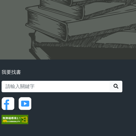
我要找書
搜尋