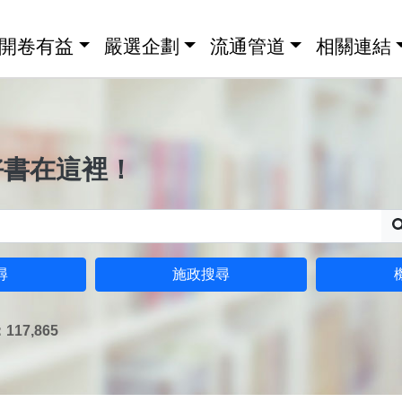
開卷有益
嚴選企劃
流通管道
相關連結
好書在這裡！
尋
施政搜尋
17,865