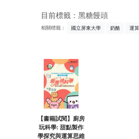
:::
目前標籤：黑糖饅頭
相關標籤：
國立屏東大學
奶酪
運
【書籍試閱】廚房
玩科學: 甜點製作
學探究與運算思維