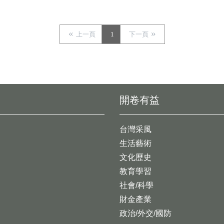
上一頁
1
下一頁
開卷有益
台灣采風
生活藝術
文化歷史
教育學習
社會/科學
財金產業
政治/外交/國防