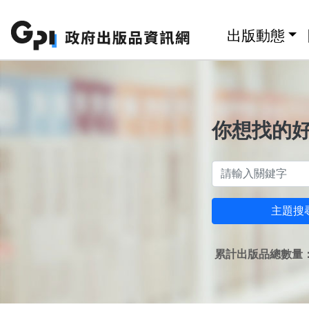
跳至主要內容區塊
:::
出版動態
你想找的
主題搜
累計出版品總數量：1