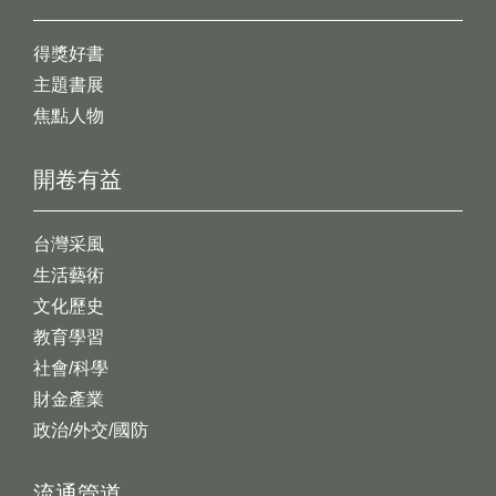
得獎好書
主題書展
焦點人物
開卷有益
台灣采風
生活藝術
文化歷史
教育學習
社會/科學
財金產業
政治/外交/國防
流通管道