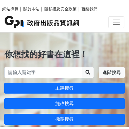
跳至主要內容區塊
網站導覽
│
關於本站
│
隱私權及安全政策
│
聯絡我們
你想找的好書在這裡！
搜尋
進階搜尋
主題搜尋
施政搜尋
機關搜尋