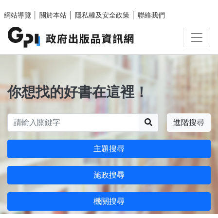
跳至主要內容區塊
網站導覽
│
關於本站
│
隱私權及安全政策
│
聯絡我們
你想找的好書在這裡！
搜尋
進階搜尋
主題搜尋
施政搜尋
機關搜尋