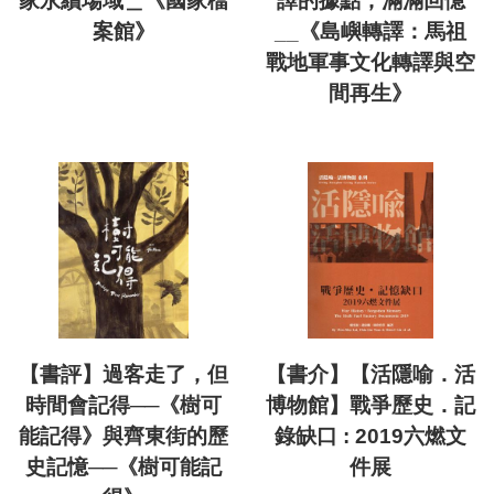
家永續場域＿《國家檔
譯的據點，滿滿回憶
案館》
__《島嶼轉譯：馬祖
戰地軍事文化轉譯與空
間再生》
【書評】過客走了，但
【書介】【活隱喻．活
時間會記得──《樹可
博物館】戰爭歷史．記
能記得》與齊東街的歷
錄缺口 : 2019六燃文
史記憶──《樹可能記
件展