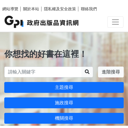
跳至主要內容區塊
網站導覽
│
關於本站
│
隱私權及安全政策
│
聯絡我們
你想找的好書在這裡！
搜尋
進階搜尋
主題搜尋
施政搜尋
機關搜尋