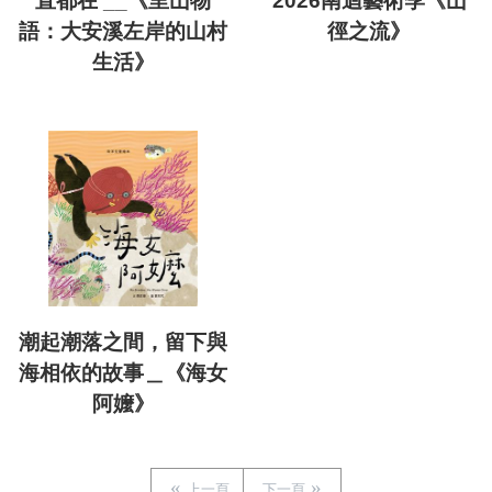
直都在 __《里山物
2026南迴藝術季《山
語：大安溪左岸的山村
徑之流》
生活》
潮起潮落之間，留下與
海相依的故事＿《海女
阿嬤》
上一頁
下一頁