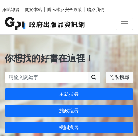
跳至主要內容區塊
網站導覽
│
關於本站
│
隱私權及安全政策
│
聯絡我們
你想找的好書在這裡！
搜尋
進階搜尋
主題搜尋
施政搜尋
機關搜尋