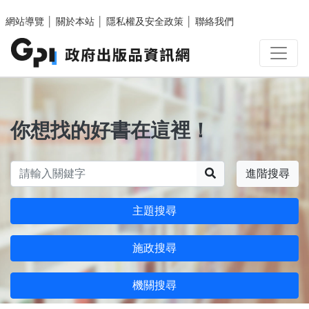
跳至主要內容區塊
網站導覽
│
關於本站
│
隱私權及安全政策
│
聯絡我們
你想找的好書在這裡！
搜尋
進階搜尋
主題搜尋
施政搜尋
機關搜尋