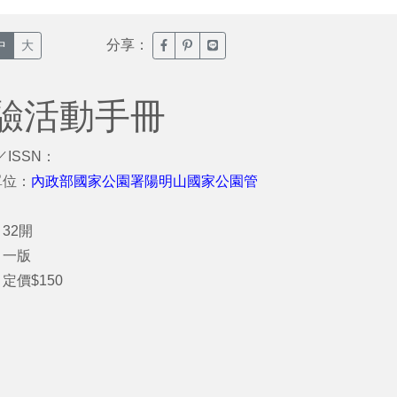
分享：
臉書分享(另開新視窗)
噗浪分享(另開新視窗)
Line分享(另開新視窗)
中
大
驗活動手冊
／ISSN：
單位：
內政部國家公園署陽明山國家公園管
32開
：一版
定價$150