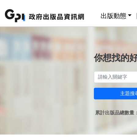
跳至主要內容區塊
:::
出版動態
你想找的
主題搜
累計出版品總數量：1