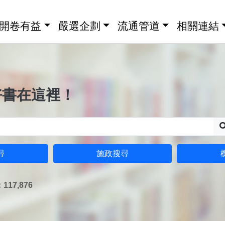
開卷有益
嚴選企劃
流通管道
相關連結
好書在這裡！
尋
施政搜尋
17,876