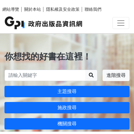
跳至主要內容區塊
網站導覽
│
關於本站
│
隱私權及安全政策
│
聯絡我們
你想找的好書在這裡！
搜尋
進階搜尋
主題搜尋
施政搜尋
機關搜尋