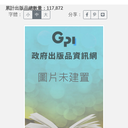
:::
累計出版品總數量：117,872
字體：
分享：
臉書分享(另開新視窗)
噗浪分享(另開新視
Line分享(另
小
中
大