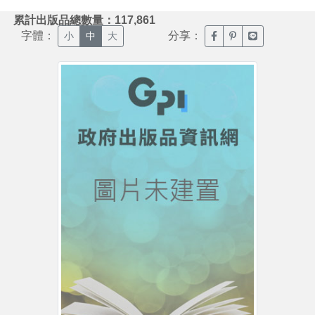
:::
累計出版品總數量：117,861
字體：
分享：
臉書分享(另開新視窗)
噗浪分享(另開新視
Line分享(另
小
中
大