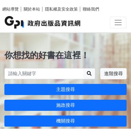
跳至主要內容區塊
網站導覽
│
關於本站
│
隱私權及安全政策
│
聯絡我們
你想找的好書在這裡！
搜尋
進階搜尋
主題搜尋
施政搜尋
機關搜尋