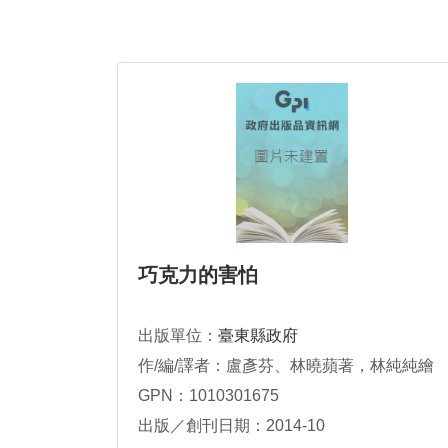
巧克力的害怕
出版單位：
臺東縣政府
作/編/譯者：盧彥芬、林曉蘋著，林純純繪
GPN：1010301675
出版／創刊日期：2014-10