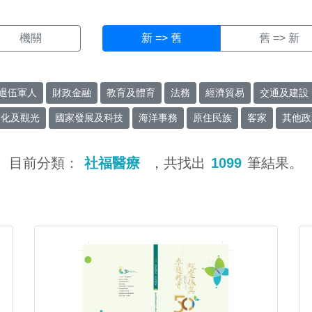
機關
新 => 舊
舊 => 新
退伍軍人
財政金融
教育及體育
法務
經濟貿易
交通及建設
文化及觀光
國家發展及科技
海洋事務
原住民族
客家
其他政
目前分類：
社福醫療
，共找出
1099
筆結果。