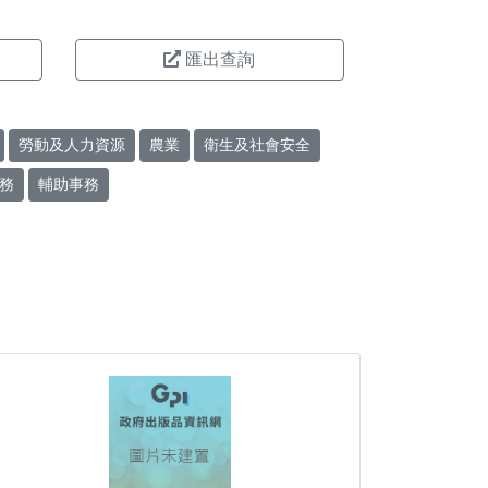
匯出查詢
勞動及人力資源
農業
衛生及社會安全
務
輔助事務