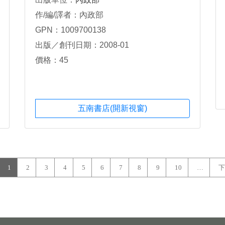
作/編/譯者：內政部
GPN：1009700138
出版／創刊日期：2008-01
價格：45
五南書店(開新視窗)
1
2
3
4
5
6
7
8
9
10
…
下