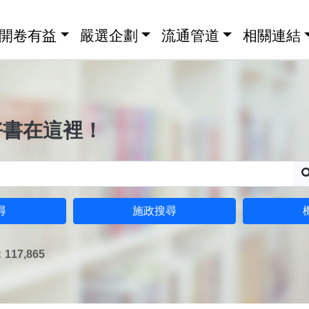
開卷有益
嚴選企劃
流通管道
相關連結
好書在這裡！
尋
施政搜尋
17,865