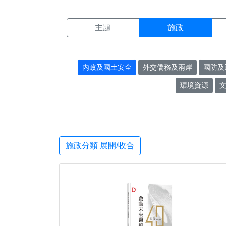
施政搜尋結果頁面
:::
主題
施政
內政及國土安全
外交僑務及兩岸
國防及
環境資源
施政分類 展開/收合