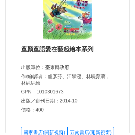
童顏童語愛在藝起繪本系列
出版單位：
臺東縣政府
作/編/譯者：盧彥芬、江學瀅、林曉蘋著，
林純純繪
GPN：1010301673
出版／創刊日期：2014-10
價格：400
國家書店(開新視窗)
五南書店(開新視窗)