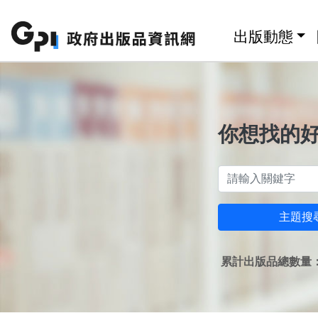
跳至主要內容區塊
:::
出版動態
你想找的
主題搜
累計出版品總數量：1