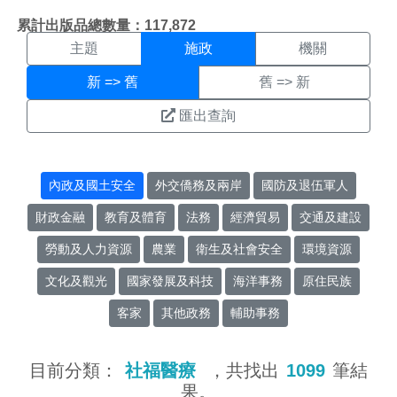
施政搜尋結果頁面
:::
累計出版品總數量：117,872
主題
施政
機關
新 => 舊
舊 => 新
匯出查詢
內政及國土安全
外交僑務及兩岸
國防及退伍軍人
財政金融
教育及體育
法務
經濟貿易
交通及建設
勞動及人力資源
農業
衛生及社會安全
環境資源
文化及觀光
國家發展及科技
海洋事務
原住民族
客家
其他政務
輔助事務
目前分類：
社福醫療
，共找出
1099
筆結
果。