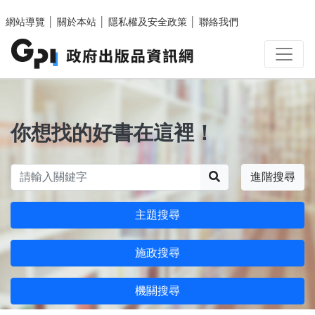
跳至主要內容區塊
網站導覽
│
關於本站
│
隱私權及安全政策
│
聯絡我們
你想找的好書在這裡！
搜尋
進階搜尋
主題搜尋
施政搜尋
機關搜尋