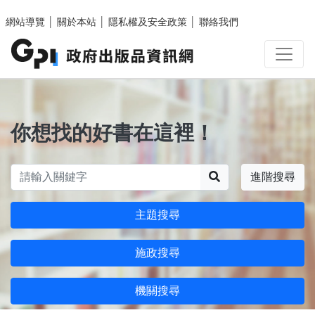
跳至主要內容區塊
網站導覽
│
關於本站
│
隱私權及安全政策
│
聯絡我們
你想找的好書在這裡！
搜尋
進階搜尋
主題搜尋
施政搜尋
機關搜尋