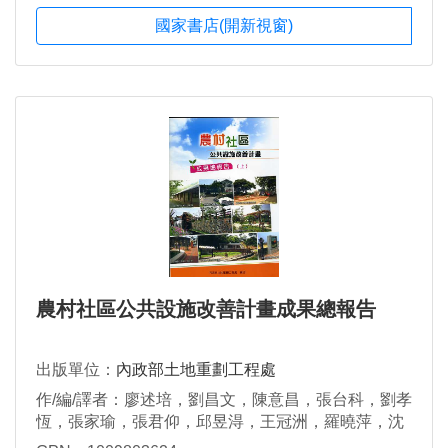
國家書店(開新視窗)
農村社區公共設施改善計畫成果總報告
出版單位：
內政部土地重劃工程處
作/編/譯者：廖述培，劉昌文，陳意昌，張台科，劉孝
恆，張家瑜，張君仰，邱昱淂，王冠洲，羅曉萍，沈
建宏，蔡美慧，翁綺霞，廖翌鵬，黃志仁，林世忠，