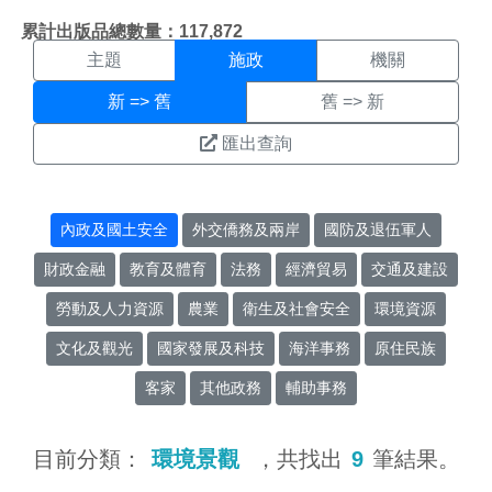
施政搜尋結果頁面
:::
累計出版品總數量：117,872
主題
施政
機關
新 => 舊
舊 => 新
匯出查詢
內政及國土安全
外交僑務及兩岸
國防及退伍軍人
財政金融
教育及體育
法務
經濟貿易
交通及建設
勞動及人力資源
農業
衛生及社會安全
環境資源
文化及觀光
國家發展及科技
海洋事務
原住民族
客家
其他政務
輔助事務
目前分類：
環境景觀
，共找出
9
筆結果。