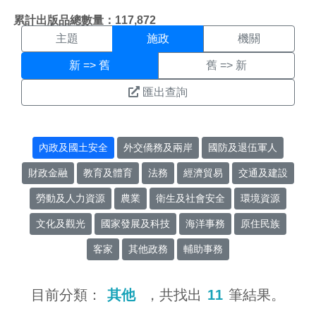
施政搜尋結果頁面
:::
累計出版品總數量：117,872
主題
施政
機關
新 => 舊
舊 => 新
匯出查詢
內政及國土安全
外交僑務及兩岸
國防及退伍軍人
財政金融
教育及體育
法務
經濟貿易
交通及建設
勞動及人力資源
農業
衛生及社會安全
環境資源
文化及觀光
國家發展及科技
海洋事務
原住民族
客家
其他政務
輔助事務
目前分類：
其他
，共找出
11
筆結果。