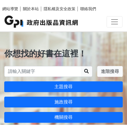
跳至主要內容區塊
網站導覽
│
關於本站
│
隱私權及安全政策
│
聯絡我們
你想找的好書在這裡！
搜尋
進階搜尋
主題搜尋
施政搜尋
機關搜尋