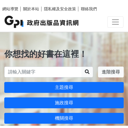
跳至主要內容區塊
網站導覽
│
關於本站
│
隱私權及安全政策
│
聯絡我們
你想找的好書在這裡！
搜尋
進階搜尋
主題搜尋
施政搜尋
機關搜尋