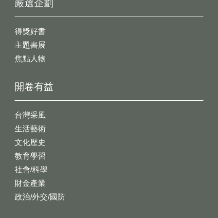
嚴選企劃
得獎好書
主題書展
焦點人物
開卷有益
台灣采風
生活藝術
文化歷史
教育學習
社會/科學
財金產業
政治/外交/國防