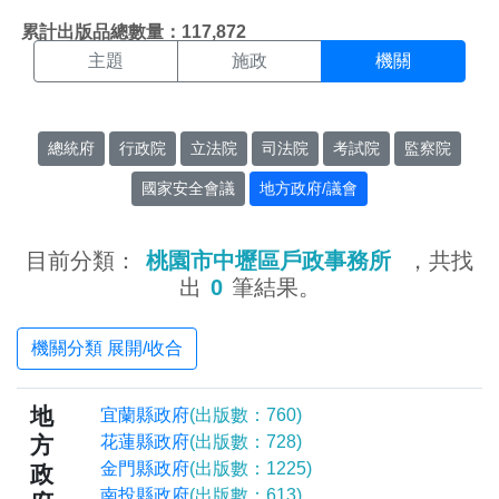
機關搜尋結果頁面
:::
累計出版品總數量：117,872
主題
施政
機關
總統府
行政院
立法院
司法院
考試院
監察院
國家安全會議
地方政府/議會
目前分類：
桃園市中壢區戶政事務所
，共找
出
0
筆結果。
機關分類 展開/收合
地
宜蘭縣政府
(出版數：760)
方
花蓮縣政府
(出版數：728)
金門縣政府
(出版數：1225)
政
南投縣政府
(出版數：613)