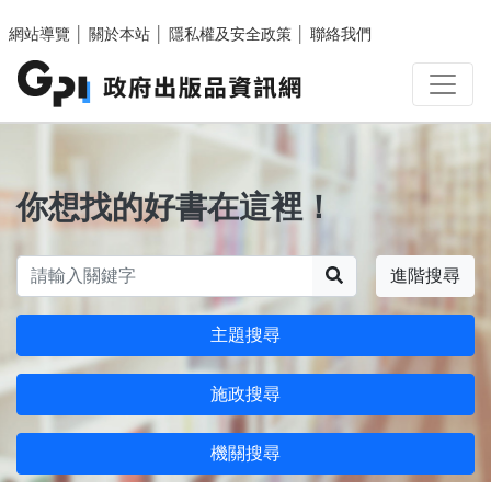
跳至主要內容區塊
網站導覽
│
關於本站
│
隱私權及安全政策
│
聯絡我們
你想找的好書在這裡！
搜尋
進階搜尋
主題搜尋
施政搜尋
機關搜尋