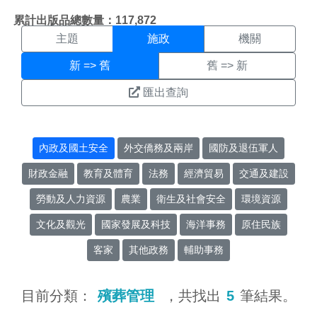
施政搜尋結果頁面
:::
累計出版品總數量：117,872
主題
施政
機關
新 => 舊
舊 => 新
匯出查詢
內政及國土安全
外交僑務及兩岸
國防及退伍軍人
財政金融
教育及體育
法務
經濟貿易
交通及建設
勞動及人力資源
農業
衛生及社會安全
環境資源
文化及觀光
國家發展及科技
海洋事務
原住民族
客家
其他政務
輔助事務
目前分類：
殯葬管理
，共找出
5
筆結果。