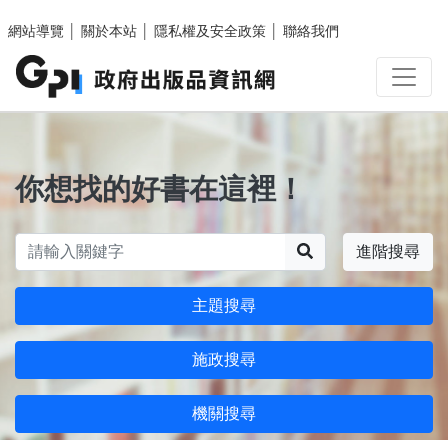
跳至主要內容區塊
網站導覽
│
關於本站
│
隱私權及安全政策
│
聯絡我們
你想找的好書在這裡！
搜尋
進階搜尋
主題搜尋
施政搜尋
機關搜尋