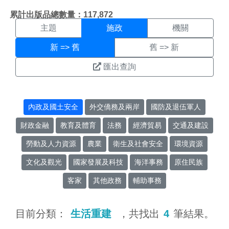
施政搜尋結果頁面
:::
累計出版品總數量：117,872
主題
施政
機關
新 => 舊
舊 => 新
匯出查詢
內政及國土安全
外交僑務及兩岸
國防及退伍軍人
財政金融
教育及體育
法務
經濟貿易
交通及建設
勞動及人力資源
農業
衛生及社會安全
環境資源
文化及觀光
國家發展及科技
海洋事務
原住民族
客家
其他政務
輔助事務
目前分類：
生活重建
，共找出
4
筆結果。