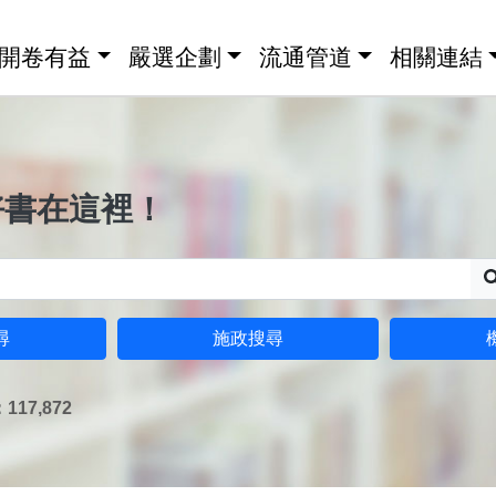
開卷有益
嚴選企劃
流通管道
相關連結
好書在這裡！
尋
施政搜尋
17,872