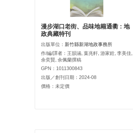
漫步湖口老街、品味地籍通衢 : 地
政典藏特刊
出版單位：
新竹縣新湖地政事務所
作/編/譯者：王韻涵, 葉兆軒, 游家銓, 李美佳,
余奕賢, 余佩蘭撰稿
GPN：1011300843
出版／創刊日期：2024-08
價格：未定價