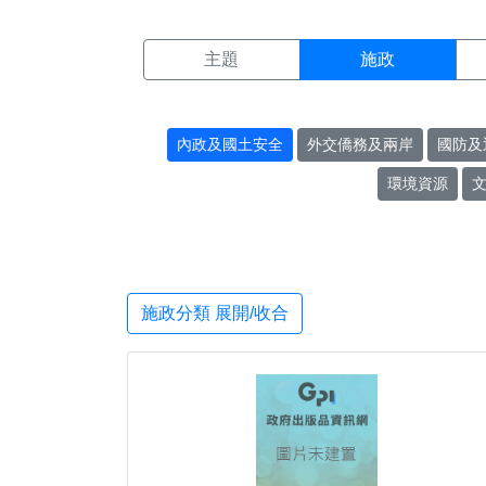
施政搜尋結果頁面
:::
主題
施政
內政及國土安全
外交僑務及兩岸
國防及
環境資源
施政分類 展開/收合