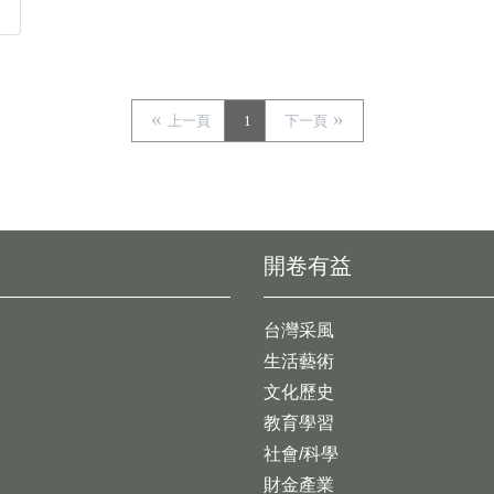
上一頁
1
下一頁
開卷有益
台灣采風
生活藝術
文化歷史
教育學習
社會/科學
財金產業