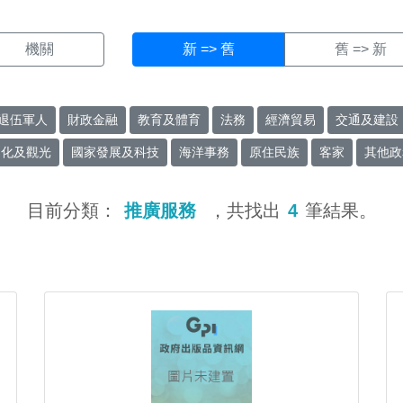
機關
新 => 舊
舊 => 新
退伍軍人
財政金融
教育及體育
法務
經濟貿易
交通及建設
文化及觀光
國家發展及科技
海洋事務
原住民族
客家
其他政
目前分類：
推廣服務
，共找出
4
筆結果。