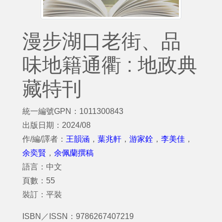
漫步湖口老街、品
味地籍通衢 : 地政典
藏特刊
統一編號GPN：1011300843
出版日期：2024/08
作/編/譯者：
王韻涵
，
葉兆軒
，
游家銓
，
李美佳
，
余奕賢
，
余佩蘭撰稿
語言：中文
頁數：55
裝訂：平裝
ISBN／ISSN：9786267407219