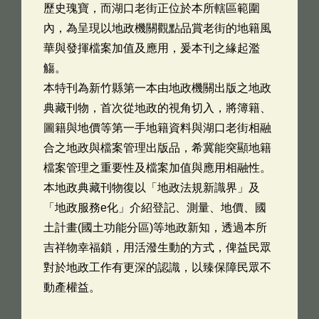
歷史瑰寶，而湖口老街正位於本所轄區範圍
內，為呈現以地政機關觀點品賞老街的地籍風
華與發揮檔案加值及應用，爰本刊之緣起濫
觴。
本特刊為新竹縣第一本由地政機關出版之地政
典藏刊物，首次從地政的視角切入，將簿籍、
圖籍與地價等第一手地籍資料與湖口老街相融
合之地政與檔案管理出版品，希冀能突顯地籍
檔案管理之重要性及檔案加值與應用相融性。
本地政典藏刊物復以「地政法規新識界」及
「地政服務e化」介紹登記、測量、地價、國
土計畫(國土功能分區)等地政新知，透過本所
吉祥物幸福鎖，用活潑生動的方式，俾益民眾
對於地政工作有更深的認識，以臻保障民眾不
動產權益。