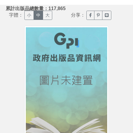
:::
累計出版品總數量：117,865
字體：
分享：
臉書分享(另開新視窗)
噗浪分享(另開新視
Line分享(另
小
中
大