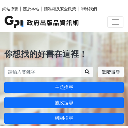
跳至主要內容區塊
網站導覽
│
關於本站
│
隱私權及安全政策
│
聯絡我們
你想找的好書在這裡！
搜尋
進階搜尋
主題搜尋
施政搜尋
機關搜尋