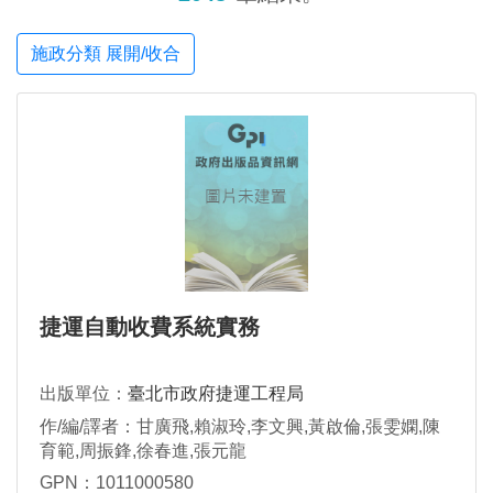
施政分類 展開/收合
捷運自動收費系統實務
出版單位：
臺北市政府捷運工程局
作/編/譯者：甘廣飛,賴淑玲,李文興,黃啟倫,張雯嫻,陳
育範,周振鋒,徐春進,張元龍
GPN：1011000580