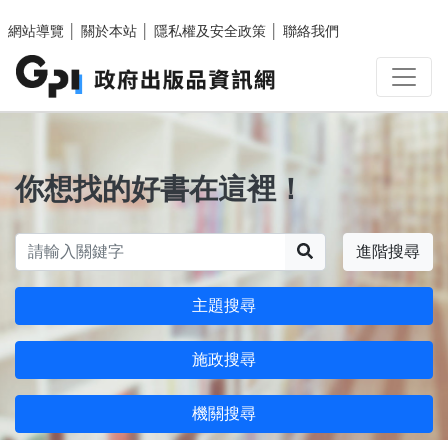
跳至主要內容區塊
網站導覽
│
關於本站
│
隱私權及安全政策
│
聯絡我們
你想找的好書在這裡！
搜尋
進階搜尋
主題搜尋
施政搜尋
機關搜尋