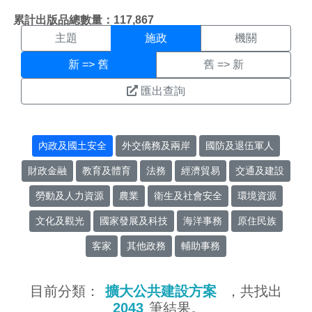
施政搜尋結果頁面
:::
累計出版品總數量：117,867
主題
施政
機關
新 => 舊
舊 => 新
匯出查詢
內政及國土安全
外交僑務及兩岸
國防及退伍軍人
財政金融
教育及體育
法務
經濟貿易
交通及建設
勞動及人力資源
農業
衛生及社會安全
環境資源
文化及觀光
國家發展及科技
海洋事務
原住民族
客家
其他政務
輔助事務
目前分類：
擴大公共建設方案
，共找出
2043
筆結果。