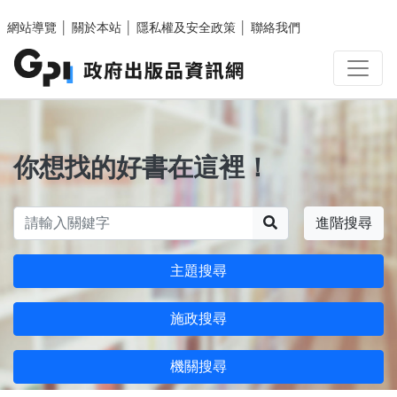
跳至主要內容區塊
網站導覽
│
關於本站
│
隱私權及安全政策
│
聯絡我們
你想找的好書在這裡！
搜尋
進階搜尋
主題搜尋
施政搜尋
機關搜尋