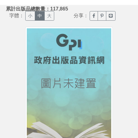
:::
累計出版品總數量：117,865
字體：
分享：
臉書分享(另開新視窗)
噗浪分享(另開新視
Line分享(另
小
中
大