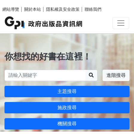
跳至主要內容區塊
網站導覽
│
關於本站
│
隱私權及安全政策
│
聯絡我們
你想找的好書在這裡！
搜尋
進階搜尋
主題搜尋
施政搜尋
機關搜尋