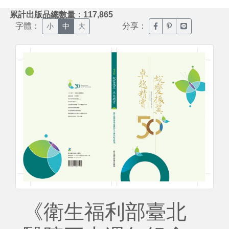
:::
累計出版品總數量：117,865
字體：
分享：
臉書分享(另開新視窗)
噗浪分享(另開新視
Line分享(另
小
中
大
《衛生福利部臺北