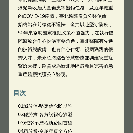
爆緊急收治大量傷患等艱鉅任務，及近年嚴重
的COVID-19疫情，臺北醫院肩負公醫使命，
始終站在前線從不退怯，全力以赴堅守防疫，
50年來協助國家推動政策不遺餘力，在執行國
際醫療合作亦扮演重要角色，臺北醫院有先進
的技術與設備，也有仁心仁術、視病猶親的優
秀人才，未來也將結合智慧醫療並興建急重症
醫療大樓，期冀成為新北地區最新且完善的急
重症醫療照護公立醫院。
目次
01誠於信-堅定信念盼期許
02穩於實-各方祝福心滿溢
03篤於行-歷程軌跡回首望
04精於業-卓越精實全方位