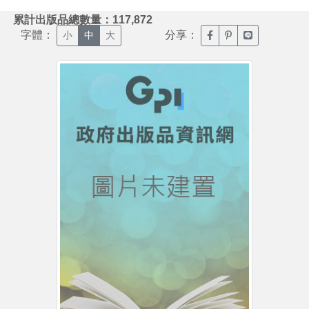
:::
累計出版品總數量：117,872
字體：
分享：
臉書分享(另開新視窗)
噗浪分享(另開新視
Line分享(另
小
中
大