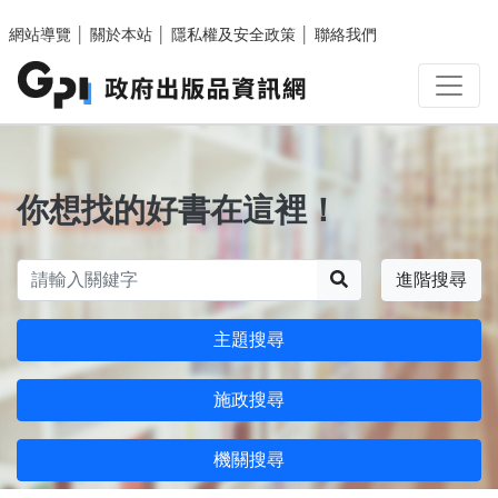
跳至主要內容區塊
網站導覽
│
關於本站
│
隱私權及安全政策
│
聯絡我們
你想找的好書在這裡！
搜尋
進階搜尋
主題搜尋
施政搜尋
機關搜尋