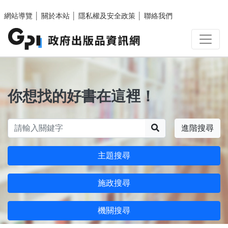
跳至主要內容區塊
網站導覽
│
關於本站
│
隱私權及安全政策
│
聯絡我們
你想找的好書在這裡！
搜尋
進階搜尋
主題搜尋
施政搜尋
機關搜尋