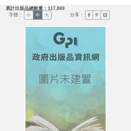
:::
累計出版品總數量：117,869
字體：
分享：
臉書分享(另開新視窗)
噗浪分享(另開新視
Line分享(另
小
中
大