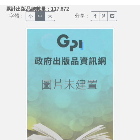
:::
累計出版品總數量：117,872
字體：
分享：
臉書分享(另開新視窗)
噗浪分享(另開新視
Line分享(另
小
中
大