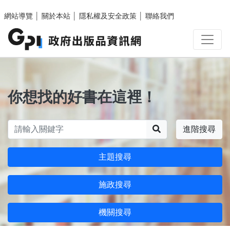
跳至主要內容區塊
網站導覽
│
關於本站
│
隱私權及安全政策
│
聯絡我們
你想找的好書在這裡！
搜尋
進階搜尋
主題搜尋
施政搜尋
機關搜尋