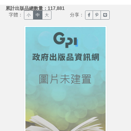
:::
累計出版品總數量：117,881
字體：
分享：
臉書分享(另開新視窗)
噗浪分享(另開新視
Line分享(另
小
中
大