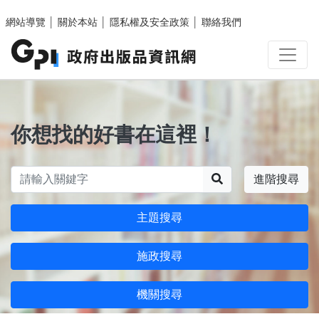
跳至主要內容區塊
網站導覽
│
關於本站
│
隱私權及安全政策
│
聯絡我們
你想找的好書在這裡！
搜尋
進階搜尋
主題搜尋
施政搜尋
機關搜尋