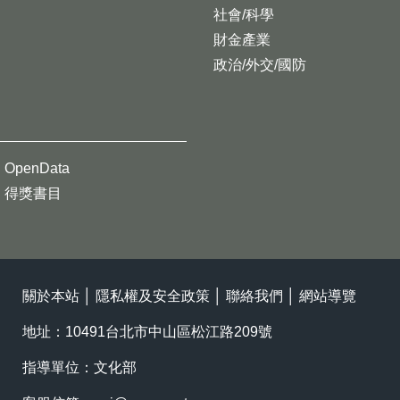
社會/科學
財金產業
政治/外交/國防
OpenData
得獎書目
關於本站
│
隱私權及安全政策
│
聯絡我們
│
網站導覽
地址：10491台北市中山區松江路209號
指導單位：文化部