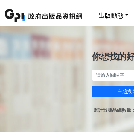
跳至主要內容區塊
:::
出版動態
你想找的
主題搜
累計出版品總數量：1