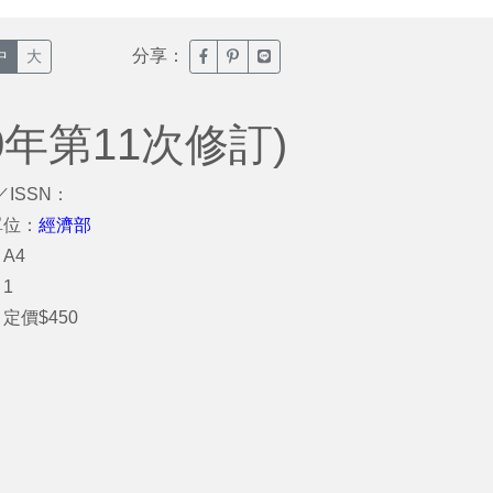
分享：
臉書分享(另開新視窗)
噗浪分享(另開新視窗)
Line分享(另開新視窗)
中
大
年第11次修訂)
／ISSN：
單位：
經濟部
A4
1
定價$450