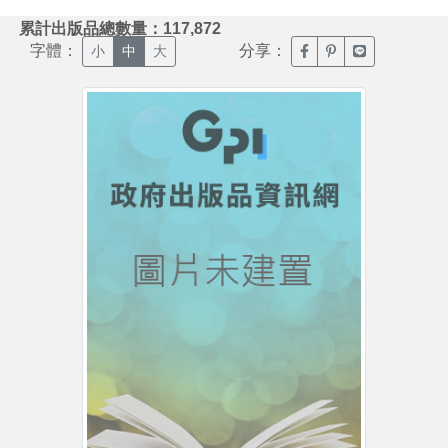
:::
累計出版品總數量：117,872
字體：
分享：
臉書分享(另開新視窗)
噗浪分享(另開新視
Line分享(另
小
中
大