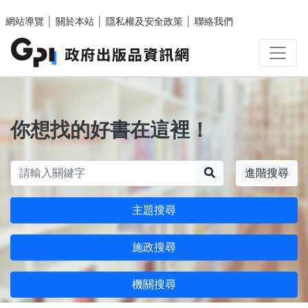
跳至主要內容區塊
網站導覽
│
關於本站
│
隱私權及安全政策
│
聯絡我們
你想找的好書在這裡！
搜尋
進階搜尋
主題搜尋
施政搜尋
機關搜尋