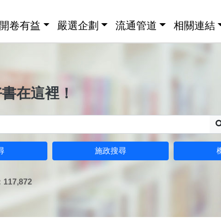
開卷有益
嚴選企劃
流通管道
相關連結
好書在這裡！
尋
施政搜尋
17,872