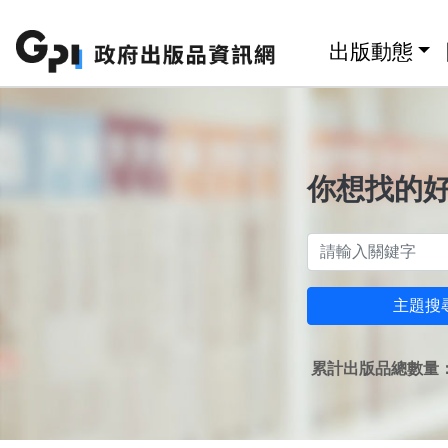
跳至主要內容區塊
:::
出版動態
你想找的
主題搜
累計出版品總數量：1