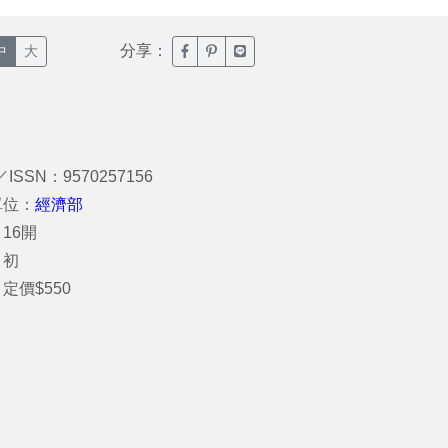
分享：
臉書分享(另開新視窗)
噗浪分享(另開新視窗)
Line分享(另開新視窗)
中
大
／ISSN：9570257156
單位：
經濟部
16開
：初
定價$550