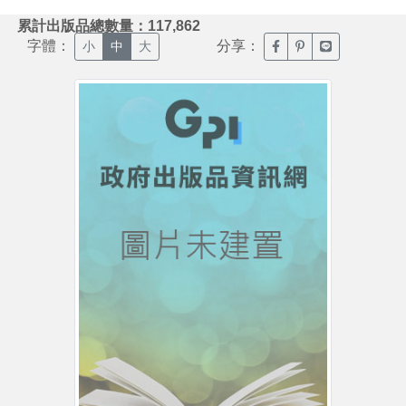
:::
累計出版品總數量：117,862
字體：
分享：
臉書分享(另開新視窗)
噗浪分享(另開新視
Line分享(另
小
中
大