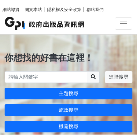
跳至主要內容區塊
網站導覽
│
關於本站
│
隱私權及安全政策
│
聯絡我們
你想找的好書在這裡！
搜尋
進階搜尋
主題搜尋
施政搜尋
機關搜尋