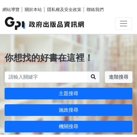
跳至主要內容區塊
網站導覽
│
關於本站
│
隱私權及安全政策
│
聯絡我們
你想找的好書在這裡！
搜尋
進階搜尋
主題搜尋
施政搜尋
機關搜尋