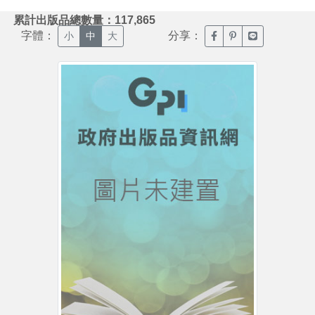
:::
累計出版品總數量：117,865
字體：
分享：
臉書分享(另開新視窗)
噗浪分享(另開新視
Line分享(另
小
中
大