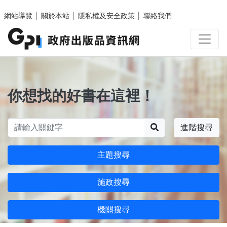
跳至主要內容區塊
網站導覽
│
關於本站
│
隱私權及安全政策
│
聯絡我們
你想找的好書在這裡！
搜尋
進階搜尋
主題搜尋
施政搜尋
機關搜尋