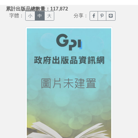
:::
累計出版品總數量：117,872
字體：
分享：
臉書分享(另開新視窗)
噗浪分享(另開新視
Line分享(另
小
中
大