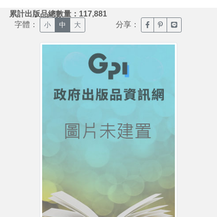
:::
累計出版品總數量：117,881
字體：
分享：
臉書分享(另開新視窗)
噗浪分享(另開新視
Line分享(另
小
中
大