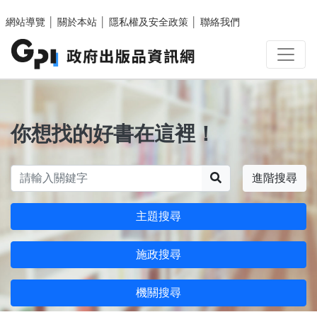
跳至主要內容區塊
網站導覽
│
關於本站
│
隱私權及安全政策
│
聯絡我們
你想找的好書在這裡！
搜尋
進階搜尋
主題搜尋
施政搜尋
機關搜尋