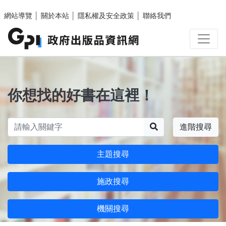
跳至主要內容區塊
網站導覽
│
關於本站
│
隱私權及安全政策
│
聯絡我們
你想找的好書在這裡！
搜尋
進階搜尋
主題搜尋
施政搜尋
機關搜尋