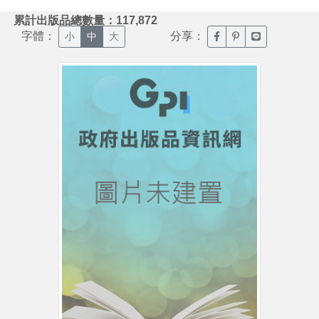
:::
累計出版品總數量：117,872
字體：
分享：
臉書分享(另開新視窗)
噗浪分享(另開新視
Line分享(另
小
中
大