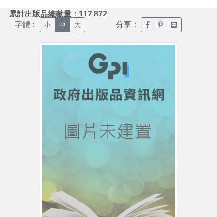
:::
累計出版品總數量：117,872
字體：
分享：
臉書分享(另開新視窗)
噗浪分享(另開新視
Line分享(另
小
中
大