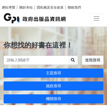
跳至主要內容區塊
網站導覽
│
關於本站
│
隱私權及安全政策
│
聯絡我們
你想找的好書在這裡！
搜尋
進階搜尋
主題搜尋
施政搜尋
機關搜尋