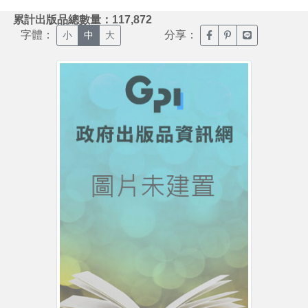
:::
累計出版品總數量：117,872
字體：
分享：
臉書分享(另開新視窗)
噗浪分享(另開新視
Line分享(另
小
中
大