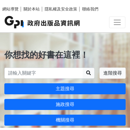
跳至主要內容區塊
網站導覽
│
關於本站
│
隱私權及安全政策
│
聯絡我們
你想找的好書在這裡！
搜尋
進階搜尋
主題搜尋
施政搜尋
機關搜尋