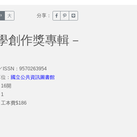
分享：
臉書分享(另開新視窗)
噗浪分享(另開新視窗)
Line分享(另開新視窗)
中
大
學創作獎專輯－
／ISSN：9570263954
單位：
國立公共資訊圖書館
16開
1
工本費$186