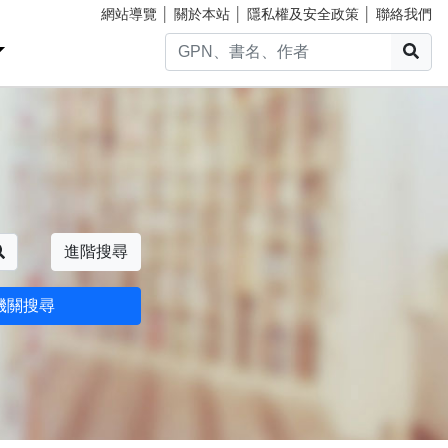
網站導覽
│
關於本站
│
隱私權及安全政策
│
聯絡我們
搜
搜尋
進階搜尋
機關搜尋