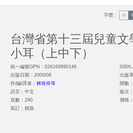
字體：
小
台灣省第十三屆兒童文
小耳（上中下）
統一編號GPN：026169890146
ISBN
出版日期：2000/08
出版
作/編/譯者：
林玫伶等
開數：
語言：中文
版次：
頁數：290
價格：
裝訂：精裝