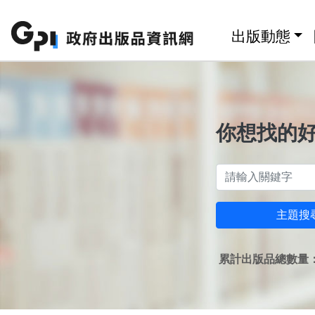
跳至主要內容區塊
:::
出版動態
你想找的
主題搜
累計出版品總數量：1