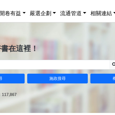
開卷有益
嚴選企劃
流通管道
相關連結
好書在這裡！
尋
施政搜尋
17,867